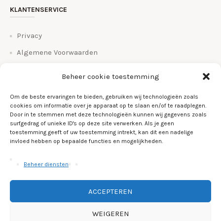
KLANTENSERVICE
Privacy
Algemene Voorwaarden
Bestel en betalingsinfo
Beheer cookie toestemming
Bezorgen en retourneren
Om de beste ervaringen te bieden, gebruiken wij technologieën zoals
Veelgestelde vragen
cookies om informatie over je apparaat op te slaan en/of te raadplegen.
Door in te stemmen met deze technologieën kunnen wij gegevens zoals
Over Ons
surfgedrag of unieke ID's op deze site verwerken. Als je geen
toestemming geeft of uw toestemming intrekt, kan dit een nadelige
Links
invloed hebben op bepaalde functies en mogelijkheden.
Cookiebeleid (EU)
Beheer diensten
ACCEPTEREN
WEIGEREN