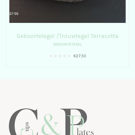
Geboortetegel /Trouwtegel Terracotta
GEBOORTETEGEL
€
27,50