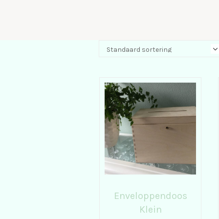
Enveloppendoos
Klein