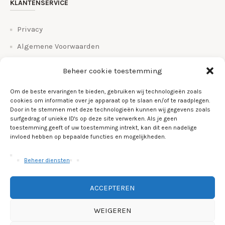
KLANTENSERVICE
Privacy
Algemene Voorwaarden
Bestel en betalingsinfo
Beheer cookie toestemming
Bezorgen en retourneren
Om de beste ervaringen te bieden, gebruiken wij technologieën zoals
Veelgestelde vragen
cookies om informatie over je apparaat op te slaan en/of te raadplegen.
Door in te stemmen met deze technologieën kunnen wij gegevens zoals
Over Ons
surfgedrag of unieke ID's op deze site verwerken. Als je geen
toestemming geeft of uw toestemming intrekt, kan dit een nadelige
Links
invloed hebben op bepaalde functies en mogelijkheden.
Cookiebeleid (EU)
Beheer diensten
ACCEPTEREN
WEIGEREN