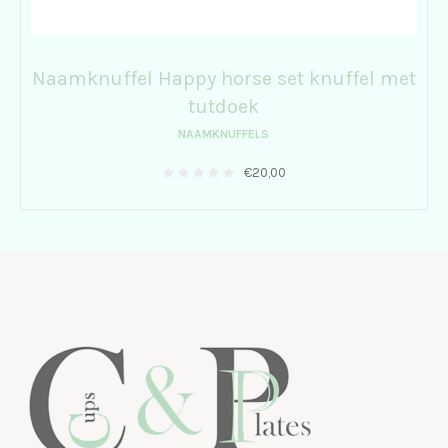
Naamknuffel Happy horse set knuffel met
tutdoek
NAAMKNUFFELS
€
20,00