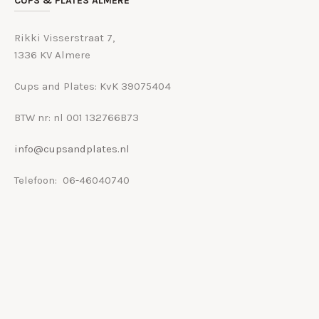
CUPS & PLATES ALMERE
Rikki Visserstraat 7,
1336 KV Almere
Cups and Plates: KvK 39075404
BTW nr: nl 001 132766B73
info@cupsandplates.nl
Telefoon: 06-46040740