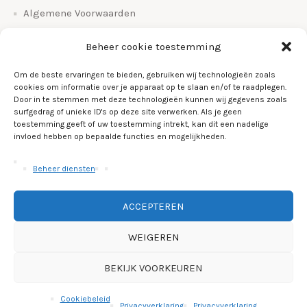
Algemene Voorwaarden
Bestel en betalingsinfo
Beheer cookie toestemming
Bezorgen en retourneren
Om de beste ervaringen te bieden, gebruiken wij technologieën zoals
Veelgestelde vragen
cookies om informatie over je apparaat op te slaan en/of te raadplegen.
Door in te stemmen met deze technologieën kunnen wij gegevens zoals
Over Ons
surfgedrag of unieke ID's op deze site verwerken. Als je geen
toestemming geeft of uw toestemming intrekt, kan dit een nadelige
Links
invloed hebben op bepaalde functies en mogelijkheden.
Cookiebeleid (EU)
Beheer diensten
ACCEPTEREN
WEIGEREN
BEKIJK VOORKEUREN
Cups & Plates
Cookiebeleid
Privacyverklaring
/ © 2026 - Cups & Plates
Privacyverklaring
Privacyverklaring